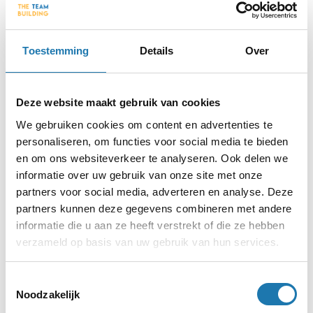
Fusion Drift verdien je punten door op verschillende
elementen op de baan te rijden. Gebruik ze met behulp van het
Toestemming
Details
Over
interactieve stuur en voel je alsof je in een live videogame zit.
Het is mogelijk om 2 of 3 rondes van 10 minuten te rijden. Er
kunnen maximaal 15 personen tegelijkertijd op de baan
Deze website maakt gebruik van cookies
rijden.
We gebruiken cookies om content en advertenties te
personaliseren, om functies voor social media te bieden
Meer info
en om ons websiteverkeer te analyseren. Ook delen we
informatie over uw gebruik van onze site met onze
partners voor social media, adverteren en analyse. Deze
Social Games - 6 interactieve games
partners kunnen deze gegevens combineren met andere
informatie die u aan ze heeft verstrekt of die ze hebben
verzameld op basis van uw gebruik van hun services.
Toestemmingsselectie
Noodzakelijk