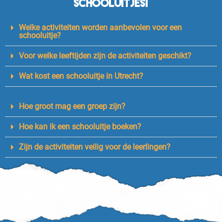
schooluitjes!
Welke activiteiten worden aanbevolen voor een
schooluitje?
Voor welke leeftijden zijn de activiteiten geschikt?
Wat kost een schooluitje in Utrecht?
Hoe groot mag een groep zijn?
Hoe kan ik een schooluitje boeken?
Zijn de activiteiten veilig voor de leerlingen?