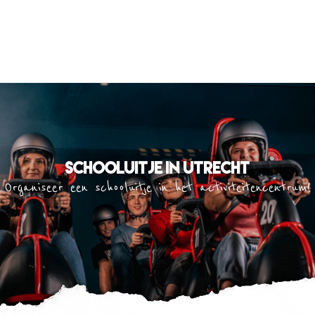
Schooluitje in Utrecht
Organiseer een schooluitje in het activiteitencentrum!