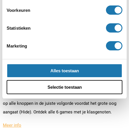
Voorkeuren
Statistieken
Marketing
Betreed de wereld van interactieve spellen waarin actie,
beweging en lol hand in hand gaan. In Social Games vind je 6
verschillende games, en elk daarvan biedt verschillende
Alles toestaan
spelletjes met meerdere levels. Spring op de interactieve
tegels en ontwijk de rode (Jump). Ga naar de andere kant van
Selectie toestaan
de kamer door de lasers zonder ze aan te raken (Dodge). Druk
op alle knoppen in de juiste volgorde voordat het grote oog
aangaat (Hide). Ontdek alle 6 games met je klasgenoten.
Meer info