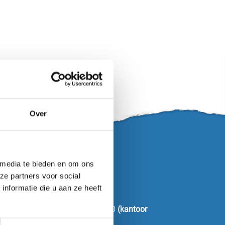
Over
 media te bieden en om ons
ze partners voor social
nformatie die u aan ze heeft
 / maandag 6 april 15:00 – 22:30
(kantoor