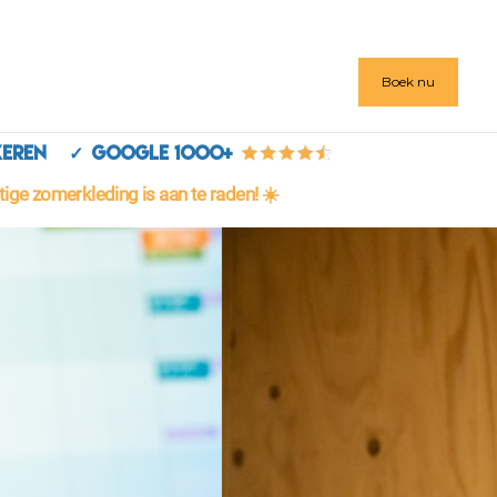
Boek nu
parkeren ✓ Google 1000+
ige zomerkleding is aan te raden! ☀️