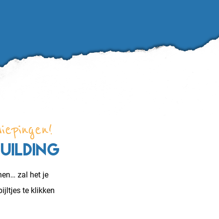
iepingen!
Building
nen… zal het je
jltjes te klikken