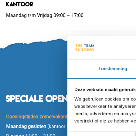
Kantoor
Maandag t/m Vrijdag 09:00 – 17:00
Toestemming
Deze website maakt gebruik
Speciale openingstijden tij
We gebruiken cookies om cont
websiteverkeer te analyseren
media, adverteren en analys
Openingstijden zomervakantie:
vanaf 18 juli t/m 31 augustu
verstrekt of die ze hebben v
Maandag gesloten
(kantoor bereikbaar)
Toestemmingsselectie