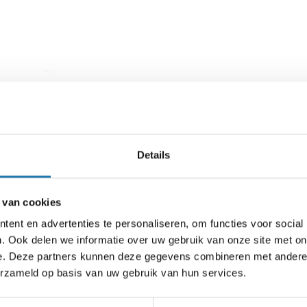
Details
 van cookies
dens feestdagen en vakanties
ent en advertenties te personaliseren, om functies voor social
. Ook delen we informatie over uw gebruik van onze site met on
e. Deze partners kunnen deze gegevens combineren met andere i
s 2026
Andere feestdagen:
erzameld op basis van uw gebruik van hun services.
– Pasen: zondag 5 april 10:00 – 20:00