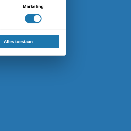
Marketing
loten
oor gesloten
:
kantoor gesloten
ei):
kantoor gesloten
Alles toestaan