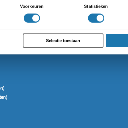
gesloten)
Voorkeuren
Statistieken
– Koningsdag (maandag 27 april):
ges
– Bevrijdingsdag (dinsdag 5 mei):
kant
– Hemelvaartsdag (donderdag 14 mei)
– Tweede Pinksterdag (maandag 25 m
Selectie toestaan
en)
ten)