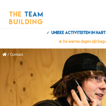
✓ Unieke activiteiten in h
☀️ De warme dagen zijn begon
/
Contact