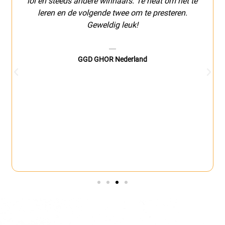
eeds andere winnaars. 1e heat om het te
gedaan bij The 
en de volgende twee om te presteren.
en ideaal om je 
Geweldig leuk!
raken. De ui
waardoor ieder
er ook hapjes 
GGD GHOR Nederland
geslaagd t