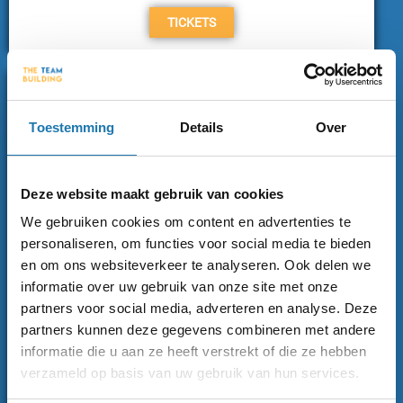
TICKETS
Toestemming
Details
Over
Deze website maakt gebruik van cookies
We gebruiken cookies om content en advertenties te
personaliseren, om functies voor social media te bieden
en om ons websiteverkeer te analyseren. Ook delen we
Fusion Drift
informatie over uw gebruik van onze site met onze
partners voor social media, adverteren en analyse. Deze
De leukste combinatie van real-life videogames en drift
partners kunnen deze gegevens combineren met andere
karten.Voor 2-15 spelers.
informatie die u aan ze heeft verstrekt of die ze hebben
verzameld op basis van uw gebruik van hun services.