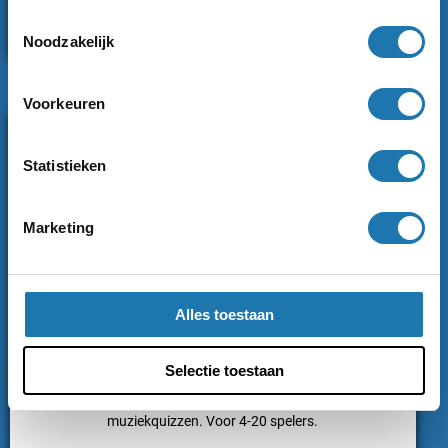
Toestemmingsselectie
TICKETS
Noodzakelijk
Voorkeuren
Statistieken
Marketing
Alles toestaan
Melody Vault
NIEUW
Selectie toestaan
Zing de grootste muziekhits mee en doe mee aan
muziekquizzen. Voor 4-20 spelers.