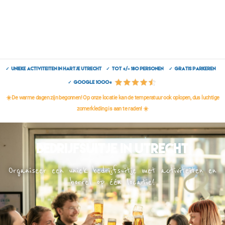
✓ Unieke activiteiten in hartje Utrecht ✓ Tot +/- 180 personen ✓ Gratis parkeren
✓ Google 1000+
☀️ De warme dagen zijn begonnen! Op onze locatie kan de temperatuur ook oplopen, dus luchtige
zomerkleding is aan te raden! ☀️
Bedrijfsuitje in Utrecht
Organiseer een uniek bedrijfsuitje met activiteiten en
borrel op één locatie!