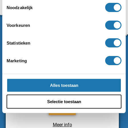
Toestemmingsselectie
Neem contact op!
Noodzakelijk
Voorkeuren
Bekijk onze andere activiteiten
Statistieken
Marketing
Nox room
Alles toestaan
Strategisch en hilarisch teamspel in een pikdonker labyrint
Selectie toestaan
TICKETS
Meer info