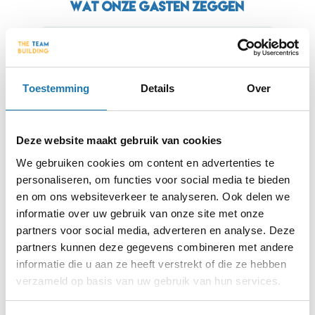
Wat onze gasten zeggen
Sietske
Ange








oom and
Twee verschillende kamers die beiden uitdagend zijn
Voor mi
Toestemming
Details
Over
ix,
om te spelen. Het Verzet brengt je in de sfeer van een
Heist g
ople to
historische gebeurtenis, The diamond Heist is rauwer,
mij, de
u
moeilijker en vraagt om meer creatief
een sup
Deze website maakt gebruik van cookies
s not
oplossingsvermogen. Super leuke ervaring!
het in 
y enough
🙂 Verj
We gebruiken cookies om content en advertenties te
 were
personaliseren, om functies voor social media te bieden
to be a
en om ons websiteverkeer te analyseren. Ook delen we
our own
informatie over uw gebruik van onze site met onze
partners voor social media, adverteren en analyse. Deze
partners kunnen deze gegevens combineren met andere
informatie die u aan ze heeft verstrekt of die ze hebben
TICKETS
verzameld op basis van uw gebruik van hun services.