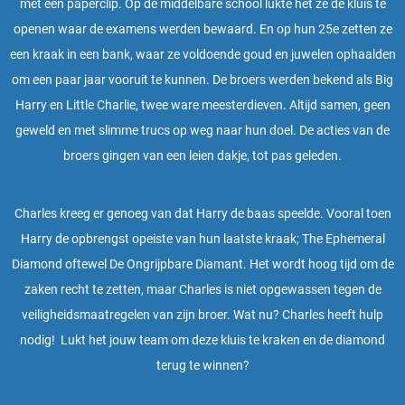
met een paperclip. Op de middelbare school lukte het ze de kluis te
openen waar de examens werden bewaard. En op hun 25e zetten ze
een kraak in een bank, waar ze voldoende goud en juwelen ophaalden
om een paar jaar vooruit te kunnen. De broers werden bekend als Big
Harry en Little Charlie, twee ware meesterdieven. Altijd samen, geen
geweld en met slimme trucs op weg naar hun doel. De acties van de
broers gingen van een leien dakje, tot pas geleden.
Charles kreeg er genoeg van dat Harry de baas speelde. Vooral toen
Harry de opbrengst opeiste van hun laatste kraak; The Ephemeral
Diamond oftewel De Ongrijpbare Diamant. Het wordt hoog tijd om de
zaken recht te zetten, maar Charles is niet opgewassen tegen de
veiligheidsmaatregelen van zijn broer. Wat nu?
Charles heeft hulp
nodig! Lukt het jouw team om deze kluis te kraken en de diamond
terug te winnen?