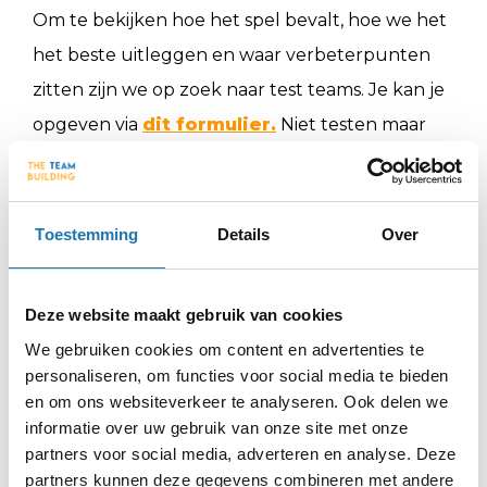
Om te bekijken hoe het spel bevalt, hoe we het
het beste uitleggen en waar verbeterpunten
zitten zijn we op zoek naar test teams. Je kan je
opgeven via
dit formulier.
Niet testen maar
gewoon gelijk spelen? Snappen we!
Vanaf
8 juli
gaat de Nox Room live in Utrecht en kun je het
spel zelf komen uitproberen.
Zien we je dan?
Toestemming
Details
Over
Deze website maakt gebruik van cookies
Misschien ook interessant
We gebruiken cookies om content en advertenties te
personaliseren, om functies voor social media te bieden
en om ons websiteverkeer te analyseren. Ook delen we
Stress kwijtraken in
informatie over uw gebruik van onze site met onze
Utrecht: actieve
partners voor social media, adverteren en analyse. Deze
manieren om je hoofd
partners kunnen deze gegevens combineren met andere