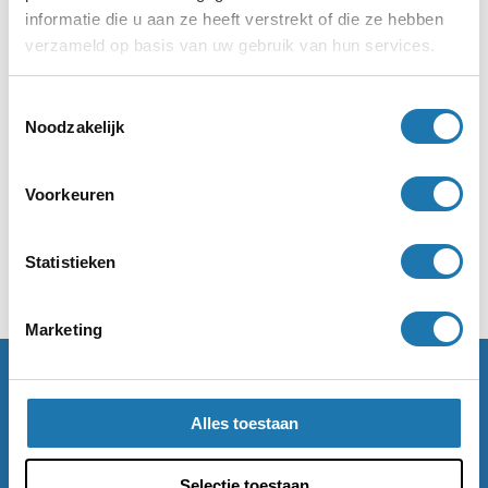
leeg te maken
informatie die u aan ze heeft verstrekt of die ze hebben
verzameld op basis van uw gebruik van hun services.
29 July 2026
Toestemmingsselectie
Actief vrijgezellenfeest
Noodzakelijk
in Utrecht: welke
activiteit past bij jullie
Voorkeuren
groep?
22 July 2026
Statistieken
Marketing
Alles toestaan
Selectie toestaan